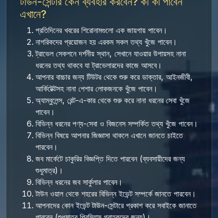
টাউন-সেন্টার কেন ব্যবহার করবেন? কী কী পাবেন
এখানে?
প্রতিদিনের খবরের শিরোনামগুলো এক জায়গায় পাবেন।
নাগরিকদের প্রয়োজন হয় এরকম সকল তথ্য খুঁজে পাবেন।
ট্রাভেল সেকশনে দর্শনীয় স্থান, সেখানে যাওয়ার উপায়সহ নানা
ধরনের তথ্য থাকবে যা ট্রাভেলারদের কাজে আসবে।
আপনার বাচ্চার জন্য টিউটর থেকে শুরু করে ডাক্তার, আইনজীবী,
আর্কিটেক্টসহ নানা পেশার লোকজনকে খুঁজে পাবেন।
অ্যাম্বুলেন্স, রেন্ট-এ-কার থেকে শুরু করে নানা ধরনের সেবা খুঁজে
পাবেন।
বিভিন্ন ধরনের পণ্য-সেবা ও বিজনেস সম্পর্কিত তথ্য খুঁজে পাবেন।
বিভিন্ন বিষয়ে আপনার জিজ্ঞাসা থাকলে এখানে জানতে চাইতে
পারবেন।
জব মার্কেটে চাকুরির বিজ্ঞপ্তি দিতে পারবেন (ব্যবসায়ীদের জন্য
শুধুমাত্র)।
বিভিন্ন ধরনের জব সার্কুলার পাবেন।
টাউন ওয়াল থেকে শহরের বিভিন্ন ইভেন্ট সম্পর্কে জানতে পারবেন।
আপনাদের কোন ইভেন্ট টাউন-সেন্টারে প্রকাশ করে সবাইকে জানাতে
পারবেন (শুধুমাত্র প্রিমিয়াম গ্রাহকদের জন্য)।