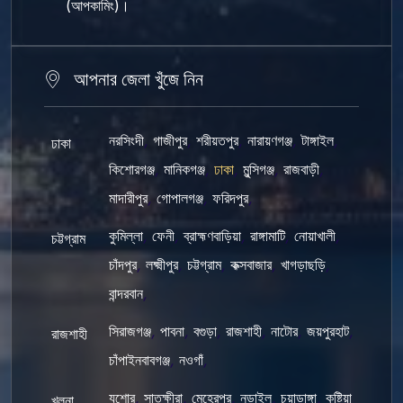
(আপকামিং)।
আপনার জেলা খুঁজে নিন
নরসিংদী
,
গাজীপুর
,
শরীয়তপুর
,
নারায়ণগঞ্জ
,
টাঙ্গাইল
,
ঢাকা
কিশোরগঞ্জ
,
মানিকগঞ্জ
,
ঢাকা
,
মুন্সিগঞ্জ
,
রাজবাড়ী
,
মাদারীপুর
,
গোপালগঞ্জ
,
ফরিদপুর
,
কুমিল্লা
,
ফেনী
,
ব্রাহ্মণবাড়িয়া
,
রাঙ্গামাটি
,
নোয়াখালী
,
চট্টগ্রাম
চাঁদপুর
,
লক্ষ্মীপুর
,
চট্টগ্রাম
,
কক্সবাজার
,
খাগড়াছড়ি
,
বান্দরবান
,
সিরাজগঞ্জ
,
পাবনা
,
বগুড়া
,
রাজশাহী
,
নাটোর
,
জয়পুরহাট
,
রাজশাহী
চাঁপাইনবাবগঞ্জ
,
নওগাঁ
,
যশোর
,
সাতক্ষীরা
,
মেহেরপুর
,
নড়াইল
,
চুয়াডাঙ্গা
,
কুষ্টিয়া
খুলনা