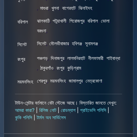
,
মাগুরা
,
খুলনা
,
বাগেরহাট
,
ঝিনাইদহ
,
ঝালকাঠি
,
পটুয়াখালী
,
পিরোজপুর
,
বরিশাল
,
ভোলা
,
বরিশাল
বরগুনা
,
সিলেট
,
মৌলভীবাজার
,
হবিগঞ্জ
,
সুনামগঞ্জ
,
সিলেট
পঞ্চগড়
,
দিনাজপুর
,
লালমনিরহাট
,
নীলফামারী
,
গাইবান্ধা
রংপুর
,
ঠাকুরগাঁও
,
রংপুর
,
কুড়িগ্রাম
,
শেরপুর
,
ময়মনসিংহ
,
জামালপুর
,
নেত্রকোণা
,
ময়মনসিংহ
টাউন-সেন্টার বর্তমানে বেটা স্টেজে আছে। বিস্তারিত জানতে দেখুন:
আমরা কারা?
|
রিলিজ নোট
|
রোডম্যাপ
|
প্রাইভেসি পলিসি
|
কুকি পলিসি
|
টার্মস অব সার্ভিসেস