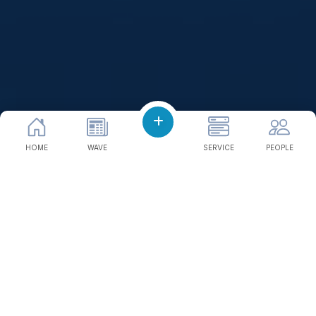
HOME
WAVE
SERVICE
PEOPLE
আরো খবর
সর্বশেষ খবর
রাষ্ট্রবিরোধী কার্যকলাপের অভিযোগে জবির ৬৮ শিক্ষককে
তদন্তে চার সদস্যের কমিটি